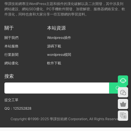
學課技術網專注WordPress主題和插件的漢化破解以及二次開發，其中涉及到
網站建設、網站SEO優化、PC手機軟件開發、加密解密、服務器網絡安全、軟
件漢化，同時也會和大家分享一些互聯網的學習資料。
關于
本站資源
關于我們
Wordpress插件
本站服務
源碼下載
行業新聞
wordpress模闆
網站優化
軟件下載
搜索
提交工單
QQ：125252828
Copyright ©1996-2025 學課技術網 Corporation, All Rights Reserved