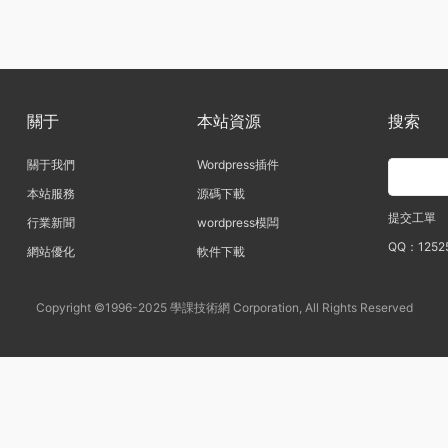
關于
本站資源
搜索
關于我們
Wordpress插件
本站服務
源碼下載
提交工單
行業新聞
wordpress模闆
QQ：1252
網站優化
軟件下載
Copyright ©1996-2025 學課技術網 Corporation, All Rights Reserved