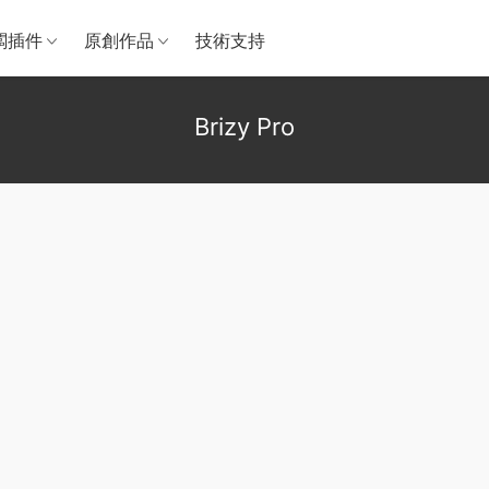
闆插件
原創作品
技術支持
Brizy Pro