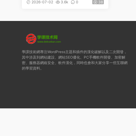
化） – WordPress Builder插件
2026-07-02
3.6k
0
38
學課技術網專注WordPress主題和插件的漢化破解以及二次開發，
其中涉及到網站建設、網站SEO優化、PC手機軟件開發、加密解
密、服務器網絡安全、軟件漢化，同時也會和大家分享一些互聯網
的學習資料。