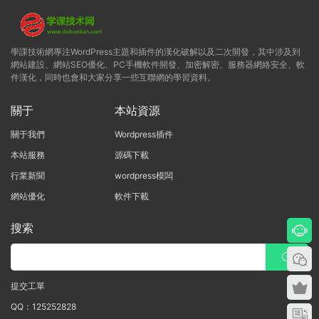
學課技術網專注WordPress主題和插件的漢化破解以及二次開發，其中涉及到
網站建設、網站SEO優化、PC手機軟件開發、加密解密、服務器網絡安全、軟
件漢化，同時也會和大家分享一些互聯網的學習資料。
關于
本站資源
關于我們
Wordpress插件
本站服務
源碼下載
行業新聞
wordpress模闆
網站優化
軟件下載
搜索
提交工單
QQ：125252828