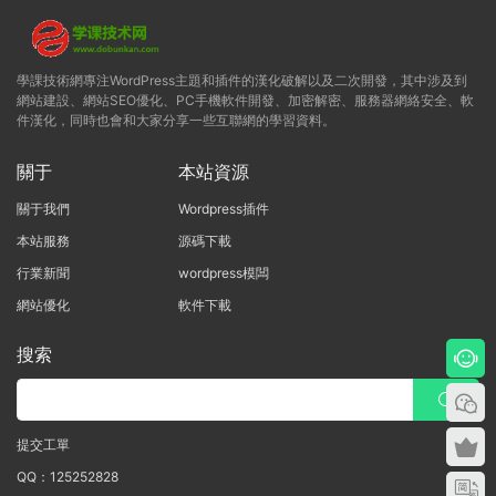
學課技術網專注WordPress主題和插件的漢化破解以及二次開發，其中涉及到
網站建設、網站SEO優化、PC手機軟件開發、加密解密、服務器網絡安全、軟
件漢化，同時也會和大家分享一些互聯網的學習資料。
關于
本站資源
關于我們
Wordpress插件
本站服務
源碼下載
行業新聞
wordpress模闆
網站優化
軟件下載
搜索
提交工單
QQ：125252828