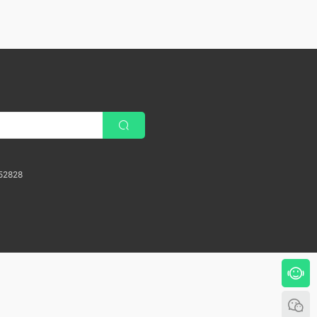
52828