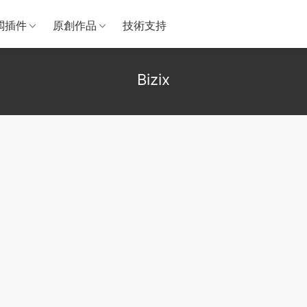
闆插件
原創作品
技術支持
Bizix