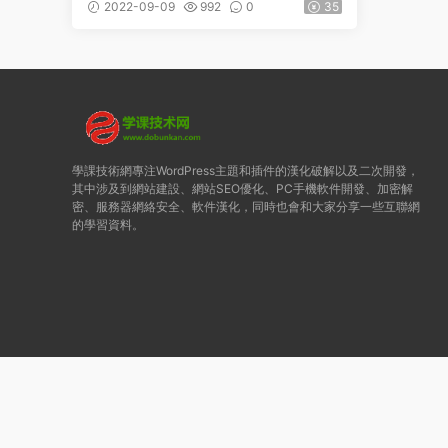
dPress現代雜志主題
2022-09-09
992
0
35
學課技術網專注WordPress主題和插件的漢化破解以及二次開發，
其中涉及到網站建設、網站SEO優化、PC手機軟件開發、加密解
密、服務器網絡安全、軟件漢化，同時也會和大家分享一些互聯網
的學習資料。