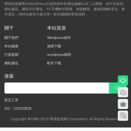
學課技術網專注WordPress主題和插件的漢化破解以及二次開發，其中涉及到
網站建設、網站SEO優化、PC手機軟件開發、加密解密、服務器網絡安全、軟
件漢化，同時也會和大家分享一些互聯網的學習資料。
關于
本站資源
關于我們
Wordpress插件
本站服務
源碼下載
行業新聞
wordpress模闆
網站優化
軟件下載
搜索
提交工單
QQ：125252828
Copyright ©1996-2025 學課技術網 Corporation, All Rights Reserved