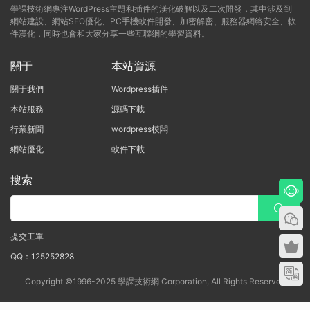
學課技術網專注WordPress主題和插件的漢化破解以及二次開發，其中涉及到
網站建設、網站SEO優化、PC手機軟件開發、加密解密、服務器網絡安全、軟
件漢化，同時也會和大家分享一些互聯網的學習資料。
關于
本站資源
關于我們
Wordpress插件
本站服務
源碼下載
行業新聞
wordpress模闆
網站優化
軟件下載
搜索
提交工單
QQ：125252828
Copyright ©1996-2025 學課技術網 Corporation, All Rights Reserved