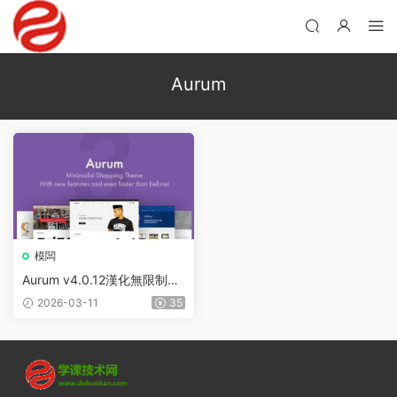
Aurum
模闆
Aurum v4.0.12漢化無限制版
– Minimalist Shopping Word
2026-03-11
35
Press主題