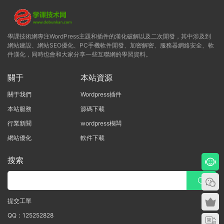
學課技術網專注WordPress主題和插件的漢化破解以及二次開發，其中涉及到
網站建設、網站SEO優化、PC手機軟件開發、加密解密、服務器網絡安全、軟
件漢化，同時也會和大家分享一些互聯網的學習資料。
關于
本站資源
關于我們
Wordpress插件
本站服務
源碼下載
行業新聞
wordpress模闆
網站優化
軟件下載
搜索
提交工單
QQ：125252828