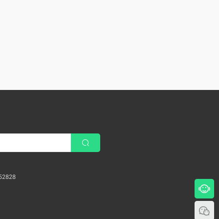
52828