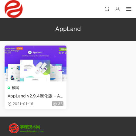
AppLand
模闆
AppLand v2.9.4漢化版 – Ap
p和Saas産品的WordPress主
2021-01-16
35
題