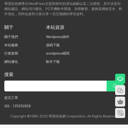
學課技術網專注WordPress主題和插件的漢化破解以及二次開發，其中涉及到
網站建設、網站SEO優化、PC手機軟件開發、加密解密、服務器網絡安全、軟
件漢化，同時也會和大家分享一些互聯網的學習資料。
關于
本站資源
關于我們
Wordpress插件
本站服務
源碼下載
行業新聞
wordpress模闆
網站優化
軟件下載
搜索
提交工單
QQ：125252828
Copyright ©1996-2025 學課技術網 Corporation, All Rights Reserved