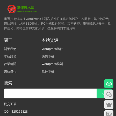
學課技術網專注WordPress主題和插件的漢化破解以及二次開發，其中涉及到
網站建設、網站SEO優化、PC手機軟件開發、加密解密、服務器網絡安全、軟
件漢化，同時也會和大家分享一些互聯網的學習資料。
關于
本站資源
關于我們
Wordpress插件
本站服務
源碼下載
行業新聞
wordpress模闆
網站優化
軟件下載
搜索
提交工單
QQ：125252828