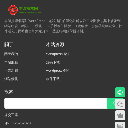
學課技術網專注WordPress主題和插件的漢化破解以及二次開發，其中涉及到
網站建設、網站SEO優化、PC手機軟件開發、加密解密、服務器網絡安全、軟
件漢化，同時也會和大家分享一些互聯網的學習資料。
關于
本站資源
關于我們
Wordpress插件
本站服務
源碼下載
行業新聞
wordpress模闆
網站優化
軟件下載
搜索
提交工單
QQ：125252828