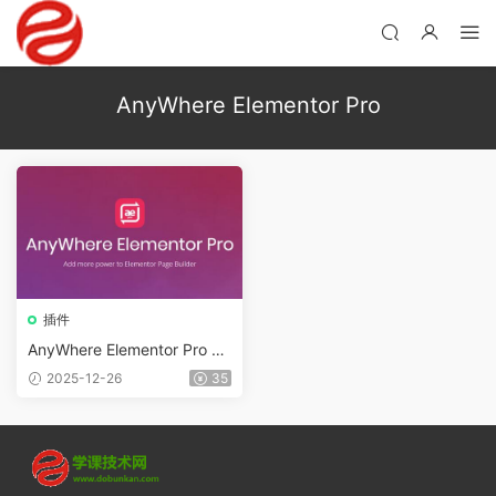
AnyWhere Elementor Pro
插件
AnyWhere Elementor Pro v
2.29.3
2025-12-26
35