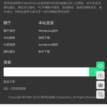
學課技術網專注WordPress主題和插件的漢化破解以及二次開發，其中涉及到
網站建設、網站SEO優化、PC手機軟件開發、加密解密、服務器網絡安全、軟
件漢化，同時也會和大家分享一些互聯網的學習資料。
關于
本站資源
關于我們
Wordpress插件
本站服務
源碼下載
行業新聞
wordpress模闆
網站優化
軟件下載
搜索
提交工單
QQ：125252828
Copyright ©1996-2025 學課技術網 Corporation, All Rights Reserved