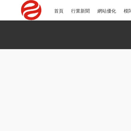
首頁
行業新聞
網站優化
模