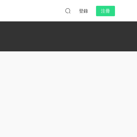
登錄
注冊