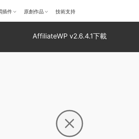
闆插件
原創作品
技術支持
AffiliateWP v2.6.4.1下載