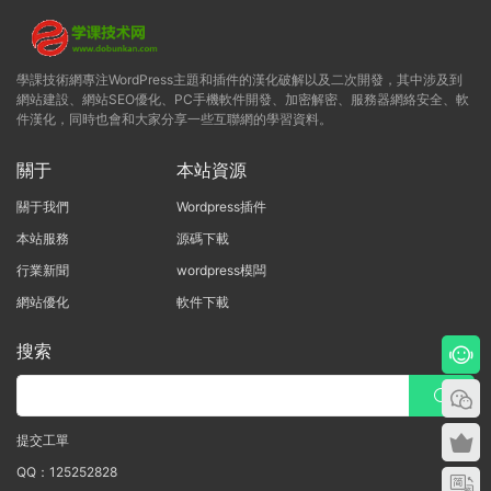
學課技術網專注WordPress主題和插件的漢化破解以及二次開發，其中涉及到
網站建設、網站SEO優化、PC手機軟件開發、加密解密、服務器網絡安全、軟
件漢化，同時也會和大家分享一些互聯網的學習資料。
關于
本站資源
關于我們
Wordpress插件
本站服務
源碼下載
行業新聞
wordpress模闆
網站優化
軟件下載
搜索
提交工單
QQ：125252828