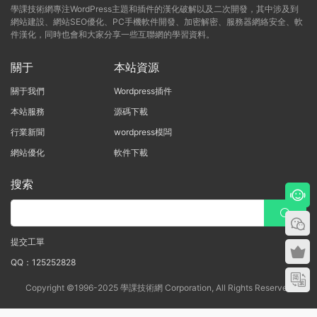
學課技術網專注WordPress主題和插件的漢化破解以及二次開發，其中涉及到
網站建設、網站SEO優化、PC手機軟件開發、加密解密、服務器網絡安全、軟
件漢化，同時也會和大家分享一些互聯網的學習資料。
關于
本站資源
關于我們
Wordpress插件
本站服務
源碼下載
行業新聞
wordpress模闆
網站優化
軟件下載
搜索
提交工單
QQ：125252828
Copyright ©1996-2025 學課技術網 Corporation, All Rights Reserved