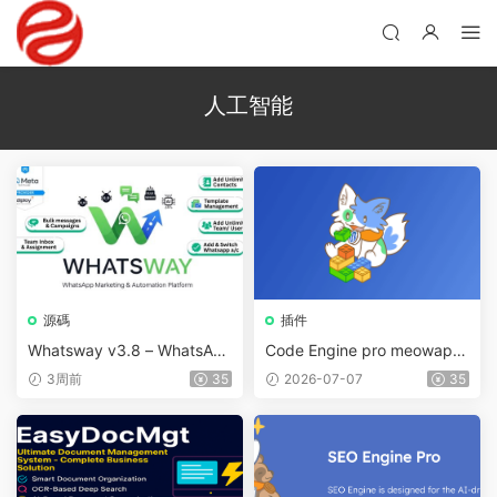
人工智能
源碼
插件
Whatsway v3.8 – WhatsAp
Code Engine pro meowapp
p Marketing & Automation P
s v0.5.3
3周前
35
2026-07-07
35
latform with Bots, Chats, Bul
k Sender & AI