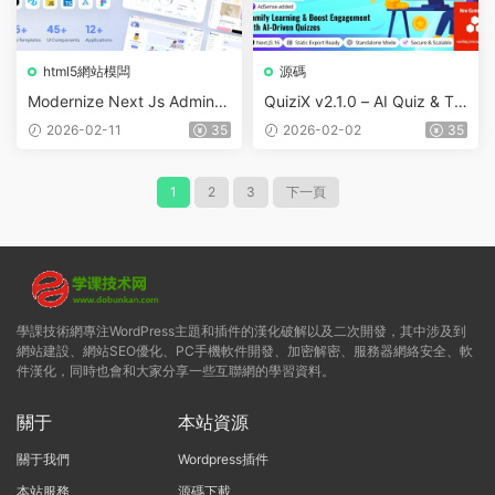
html5網站模闆
源碼
Modernize Next Js Admin D
QuiziX v2.1.0 – AI Quiz & Tri
ashboard v11.0.0
via Game | Laravel + Next.j
2026-02-11
35
2026-02-02
35
s Gamified Quiz Platform
1
2
3
下一頁
學課技術網專注WordPress主題和插件的漢化破解以及二次開發，其中涉及到
網站建設、網站SEO優化、PC手機軟件開發、加密解密、服務器網絡安全、軟
件漢化，同時也會和大家分享一些互聯網的學習資料。
關于
本站資源
關于我們
Wordpress插件
本站服務
源碼下載