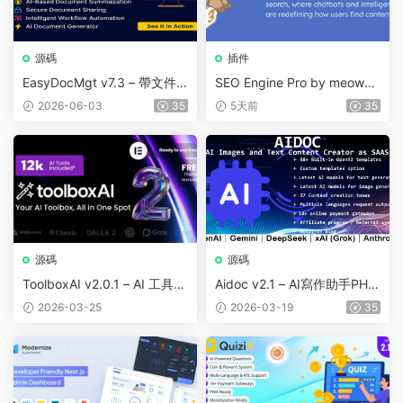
源碼
插件
EasyDocMgt v7.3 – 帶文件
SEO Engine Pro by meowap
共享功能的AI文檔管理系統
ps v0.8.8
2026-06-03
35
5天前
35
源碼
源碼
ToolboxAI v2.0.1 – AI 工具目
Aidoc v2.1 – AI寫作助手PHP
錄 SaaS
源碼
2026-03-25
2026-03-19
35